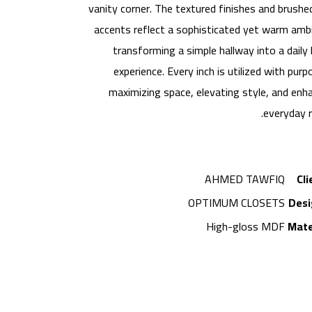
vanity corner. The textured finishes and brushe
accents reflect a sophisticated yet warm amb
transforming a simple hallway into a daily 
experience. Every inch is utilized with pu
maximizing space, elevating style, and enh
everyday ri
AHMED TAWFIQ
Cli
OPTIMUM CLOSETS
Desi
High-gloss MDF
Mate