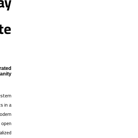
ay
te
rated
anity
ystem
s in a
modern
h open
alized