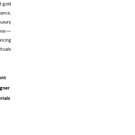
d gold
iance,
luxury
rpose—
ancing
tuals.
ent
gner
rials