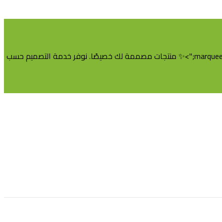
<marquee direction="right" scrollamount="5" style="background-color: black; color: white; padding: 5px 0; font-weight: bold; font-size: 15px;">✨ منتجات مصممة لك خصيصًا. نوفر خدمة التصميم حسب