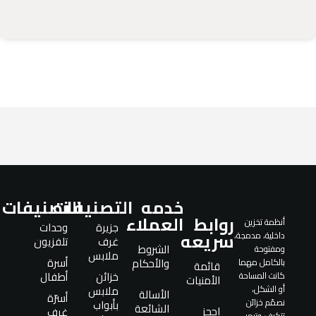
خدمه
التصنيفات
التصنيفات
روابط
العملاء
أنظمة تخزين
جزيرة
وحدات
سريعه
داخلية، مدمجة،
غرف
تلفزيون
الشروط
ومفتوحة
ملابس
أسرة
والأحكام
بالكامل مهما
قائمة
خزائن
أطفال
كانت المساحة
الأمنيات
ملابس
أو الشكل،
الأسالة
أسرّة
نصمّم خزائن
بأبواب
الشائعة
احجز
غرف
تتكيف وتبهر،