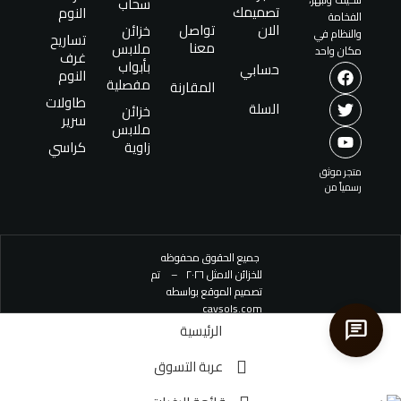
سحاب
تصميمك
النوم
الفخامة
الان
تواصل
خزائن
والنظام في
تساريح
معنا
ملابس
مكان واحد
غرف
بأبواب
حسابي
النوم
مفصلية
المقارنة
طاولات
السلة
خزائن
سرير
ملابس
زاوية
كراسي
متجر موثق
رسمياً من
جميع الحقوق محفوظه
للخزائن الامثل ٢٠٢٦ – تم
تصميم الموقع بواسطه
cavsols.com
الرئيسية
عربة التسوق