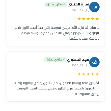
سارة العتيبي
✓ مشتري محقق
س
يوليو 12, 2026
★★★★★
ما شاء الله تبارك الله، كرسي تسريحة راقي جداً، أخذت اللون كريم
اللؤلؤ وناسب ديكور غرفتي، القماش فخم والجلسة مبطنة
ومريحة، سعره يستاهل.
فهد المطيري
✓ مشتري محقق
ف
يونيو 29, 2026
★★★★★
الكرسي فخم وبسعر معقول، اخترت اللون رمادي تيتانيوم وطلع
زي الصورة بالضبط، مريح للظهر ويصلح لجلسة التجهيز اليومية،
زوجتي مبسوطة فيه.