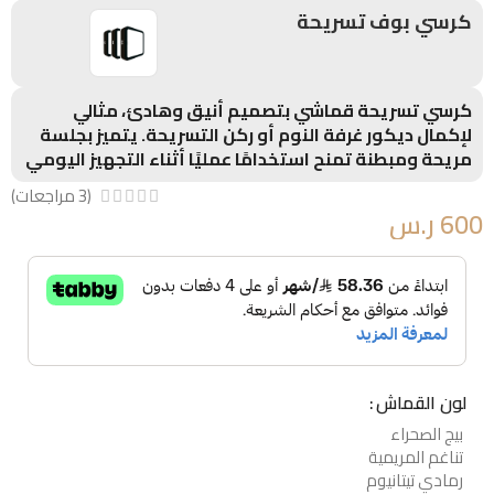
كرسي بوف تسريحة
كرسي تسريحة قماشي بتصميم أنيق وهادئ، مثالي
لإكمال ديكور غرفة النوم أو ركن التسريحة. يتميز بجلسة
مريحة ومبطنة تمنح استخدامًا عمليًا أثناء التجهيز اليومي
(
3
مراجعات)
600
ر.س
لون القماش
بيج الصحراء
تناغم المريمية
رمادي تيتانيوم