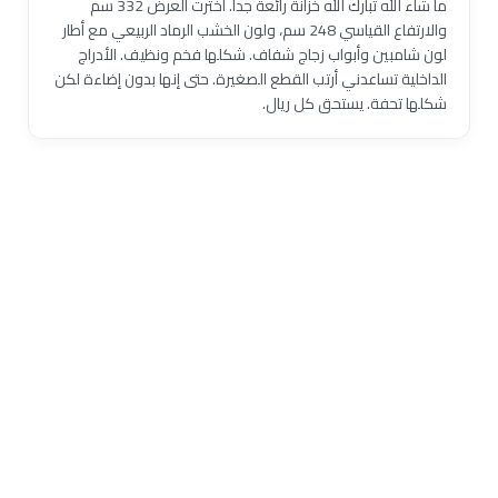
ما شاء الله تبارك الله خزانة رائعة جداً. اخترت العرض 332 سم
والارتفاع القياسي 248 سم، ولون الخشب الرماد الربيعي مع أطار
لون شامبين وأبواب زجاج شفاف. شكلها فخم ونظيف. الأدراج
الداخلية تساعدني أرتب القطع الصغيرة. حتى إنها بدون إضاءة لكن
شكلها تحفة. يستحق كل ريال.