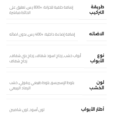
إضافة خلفية للخزانة: +830 ر.س
,
تعليق على
طريقة
الحائط مباشرة
التركيب
إضافة إضاءة داخلية: +400 ر.س
,
بدون اضائه
الاضائه
أبواب خشب
,
زجاج اسود شفاف
,
زجاج بني شفاف
,
نوع
زجاج شفاف
الأبواب
بلوط الإسبريسو
,
بلوط طبيعي ريفولي
,
خشب
لون
الرماد الربيعي
الخشب
لون أسود
,
لون شامبين
أطار الأبواب