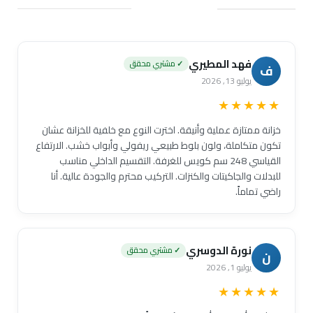
فهد المطيري
✓ مشتري محقق
ف
يوليو 13, 2026
★★★★★
خزانة ممتازة عملية وأنيقة. اخترت النوع مع خلفية للخزانة عشان
تكون متكاملة، ولون بلوط طبيعي ريفولي وأبواب خشب. الارتفاع
القياسي 248 سم كويس للغرفة. التقسيم الداخلي مناسب
للبدلات والجاكيتات والكنزات. التركيب محترم والجودة عالية. أنا
راضي تماماً.
نورة الدوسري
✓ مشتري محقق
ن
يوليو 1, 2026
★★★★★