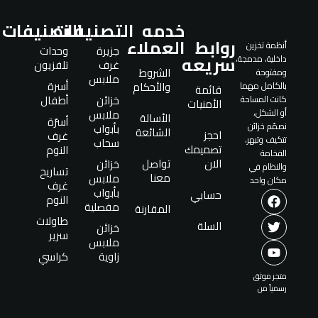
خدمه
التصنيفات
التصنيفات
روابط
العملاء
أنظمة تخزين
جزيرة
وحدات
سريعه
داخلية، مدمجة،
غرف
تلفزيون
الشروط
ومفتوحة
ملابس
أسرة
والأحكام
بالكامل مهما
قائمة
خزائن
أطفال
كانت المساحة
الأمنيات
ملابس
أو الشكل،
الأسالة
أسرّة
نصمّم خزائن
بأبواب
الشائعة
احجز
غرف
تتكيف وتبهر،
سحاب
تصميمك
النوم
الفخامة
الان
تواصل
خزائن
والنظام في
تساريح
معنا
ملابس
مكان واحد
غرف
بأبواب
حسابي
النوم
مفصلية
المقارنة
طاولات
السلة
خزائن
سرير
ملابس
زاوية
كراسي
متجر موثق
رسمياً من